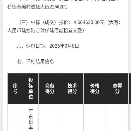
桥街黄编村巡抚大街22号201
（三）中标（成交）报价：￥664623.00元（大写：
人民币陆拾陆万肆仟陆佰贰拾叁元整）
六、评审日期：2025年9月8日
七、评标结果信息
投
序
标
商务
技术
价格
总得
号
单
得分
得分
得分
分
位
广
东
悦
丰