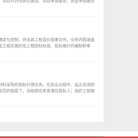
、项目可行性研究报告、项目申请报告、资金申请报告
确定与控制，并出具工程造价成果文件。业务内容涵盖
设工程实施阶段工程招标标底、投标报价的编制和审
材料采购的招标代理业务。在执业过程中，品正咨询团
规范的前提下，协助择优考查潜在投标人；组织工程施