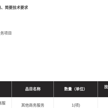
量、简要技术要求
服务项目
技
品目名称
数量（单位）
商服
其他商务服务
1(项)