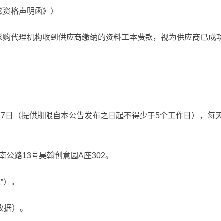
《资格声明函》）
（采购代理机构收到供应商缴纳的资料工本费款，视为供应商已成
月27日（提供期限自本公告发布之日起不得少于5个工作日），每天上午9:0
公路13号昊翰创意园A座302。
”）。
收据）。